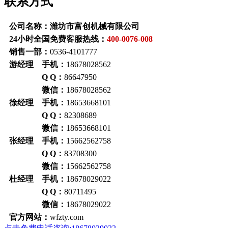
联系方式
公司名称：潍坊市富创机械有限公司
24小时全国免费客服热线：
400-0076-008
销售一部：
0536-4101777
游经理 手机：
18678028562
Q Q：
86647950
微信：
18678028562
徐经理 手机：
18653668101
Q Q：
82308689
微信：
18653668101
张经理 手机：
15662562758
Q Q：
83708300
微信：
15662562758
杜经理 手机：
18678029022
Q Q：
80711495
微信：
18678029022
官方网站：
wfzty.com