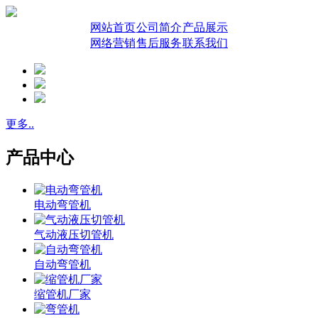
网站首页
公司简介
产品展示
网络营销
售后服务
联系我们
更多..
产品中心
电动弯管机
气动液压切管机
自动弯管机
缩管机厂家