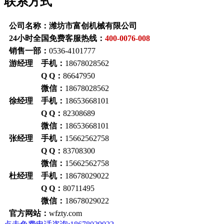
联系方式
公司名称：潍坊市富创机械有限公司
24小时全国免费客服热线：
400-0076-008
销售一部：
0536-4101777
游经理 手机：
18678028562
Q Q：
86647950
微信：
18678028562
徐经理 手机：
18653668101
Q Q：
82308689
微信：
18653668101
张经理 手机：
15662562758
Q Q：
83708300
微信：
15662562758
杜经理 手机：
18678029022
Q Q：
80711495
微信：
18678029022
官方网站：
wfzty.com