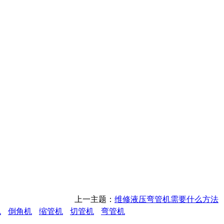
上一主题：
维修液压弯管机需要什么方法
机
倒角机
缩管机
切管机
弯管机