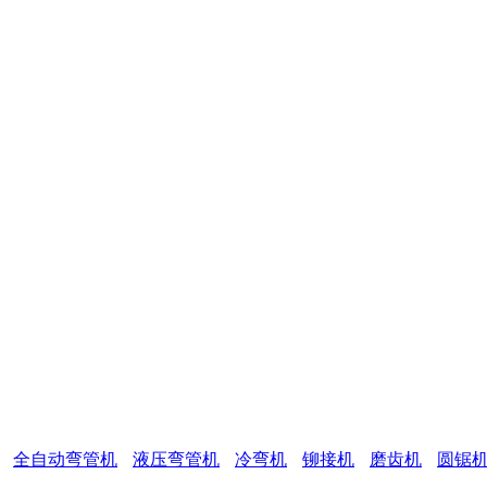
全自动弯管机
液压弯管机
冷弯机
铆接机
磨齿机
圆锯