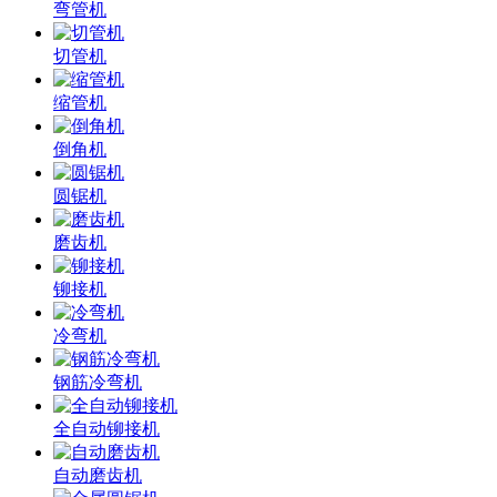
弯管机
切管机
缩管机
倒角机
圆锯机
磨齿机
铆接机
冷弯机
钢筋冷弯机
全自动铆接机
自动磨齿机