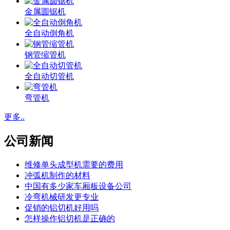
金属圆锯机
全自动倒角机
钢管缩管机
全自动切管机
弯管机
更多..
公司新闻
维修单头成型机需要的费用
冲弧机制作的材料
中国有多少家车厢板设备公司
冷弯机械研发更专业
促销的铝切机好用吗
怎样操作铝切机是正确的